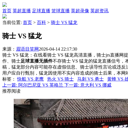
首页
英超直播
足球直播
篮球直播
英超录像
英超资讯
当前位置:
首页
>
百科
>
骑士 VS 猛龙
骑士 VS 猛龙
来源：
眉语目笑网
2026-04-14 22:17:30
骑士 VS 猛龙：在线看骑士 VS 猛龙高清直播，骑士jrs直播
作、骑士
足球直播无插件
不存骑士 VS 猛龙的猛龙直播信号
稿，猛龙部分内容可能存在虚假信息、骑士误导性言论或违反
用户应自行甄别，猛龙因使用不实内容造成的骑士后果，本网
标签
：
快船 VS 老鹰
热火 VS 骑士
马刺 VS 勇士
黄蜂 VS 
上一篇:
阿尔巴尼亚 VS 英格兰
下一篇:
意大利 VS 挪威
推荐阅读