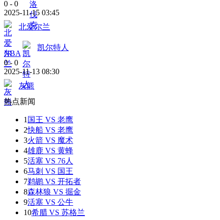
0
-
0
2025-11-15 03:45
北爱尔兰
凯尔特人
NBA
0
-
0
2025-11-13 08:30
灰熊
热点新闻
1
国王 VS 老鹰
2
快船 VS 老鹰
3
火箭 VS 魔术
4
雄鹿 VS 黄蜂
5
活塞 VS 76人
6
马刺 VS 国王
7
鹈鹕 VS 开拓者
8
森林狼 VS 掘金
9
活塞 VS 公牛
10
希腊 VS 苏格兰