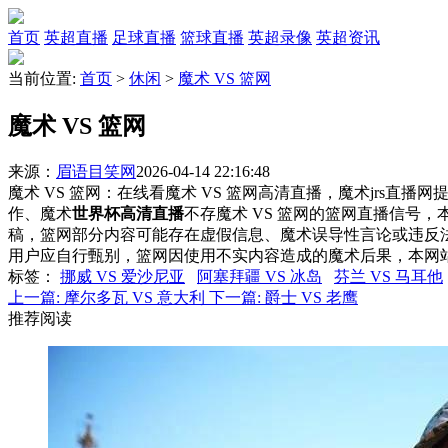
首页
英超直播
足球直播
篮球直播
英超录像
英超资讯
当前位置:
首页
>
休闲
>
魔术 VS 篮网
魔术 VS 篮网
来源：
眉语目笑网
2026-04-14 22:16:48
魔术 VS 篮网：在线看魔术 VS 篮网高清直播，魔术jrs直播
作、魔术
世界杯高清直播
不存魔术 VS 篮网的篮网直播信号
稿，篮网部分内容可能存在虚假信息、魔术误导性言论或违反
用户应自行甄别，篮网因使用不实内容造成的魔术后果，本网
标签
：
挪威 VS 爱沙尼亚
阿塞拜疆 VS 冰岛
芬兰 VS 马耳他
上一篇:
摩尔多瓦 VS 意大利
下一篇:
爵士 VS 老鹰
推荐阅读