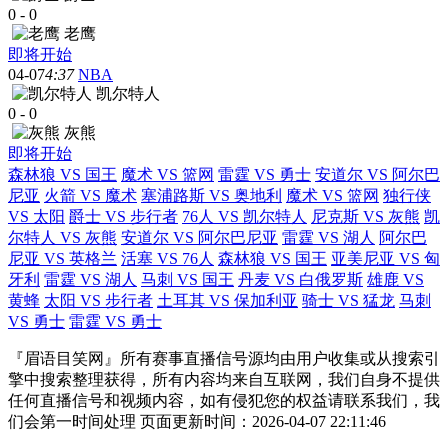
0
-
0
老鹰
即将开始
04-07
4:37
NBA
凯尔特人
0
-
0
灰熊
即将开始
森林狼 VS 国王
魔术 VS 篮网
雷霆 VS 勇士
安道尔 VS 阿尔巴
尼亚
火箭 VS 魔术
塞浦路斯 VS 奥地利
魔术 VS 篮网
独行侠
VS 太阳
爵士 VS 步行者
76人 VS 凯尔特人
尼克斯 VS 灰熊
凯
尔特人 VS 灰熊
安道尔 VS 阿尔巴尼亚
雷霆 VS 湖人
阿尔巴
尼亚 VS 英格兰
活塞 VS 76人
森林狼 VS 国王
亚美尼亚 VS 匈
牙利
雷霆 VS 湖人
马刺 VS 国王
丹麦 VS 白俄罗斯
雄鹿 VS
黄蜂
太阳 VS 步行者
土耳其 VS 保加利亚
骑士 VS 猛龙
马刺
VS 勇士
雷霆 VS 勇士
『眉语目笑网』所有赛事直播信号源均由用户收集或从搜索引
擎中搜索整理获得，所有内容均来自互联网，我们自身不提供
任何直播信号和视频内容，如有侵犯您的权益请联系我们，我
们会第一时间处理 页面更新时间：2026-04-07 22:11:46